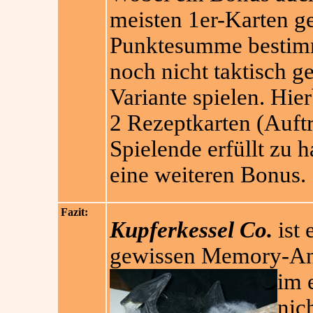
meisten 1er-Karten ge
Punktesumme bestimm
noch nicht taktisch g
Variante spielen. Hier
2 Rezeptkarten (Auftra
Spielende erfüllt zu h
eine weiteren Bonus.
Fazit:
Kupferkessel Co.
ist 
gewissen Memory-Ante
im 
nic