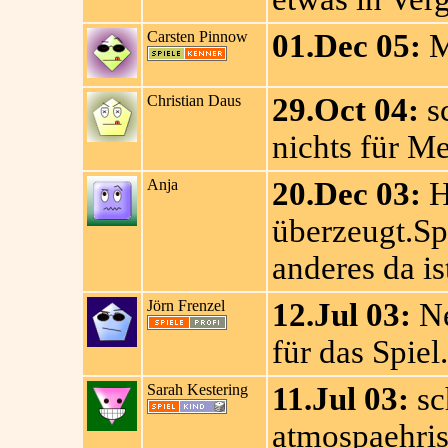
Carsten Pinnow
01.Dec 05:
M
Christian Daus
29.Oct 04:
sc
nichts für M
Anja
20.Dec 03:
H
überzeugt.Spi
anderes da is
Jörn Frenzel
12.Jul 03:
Ne
für das Spiel
Sarah Kestering
11.Jul 03:
sc
atmospaehris