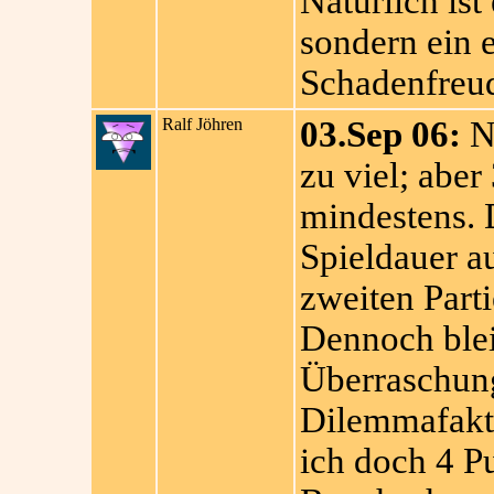
Natürlich ist
sondern ein 
Schadenfreude
Ralf Jöhren
03.Sep 06:
Na
zu viel; abe
mindestens. 
Spieldauer a
zweiten Part
Dennoch blei
Überraschun
Dilemmafakto
ich doch 4 P