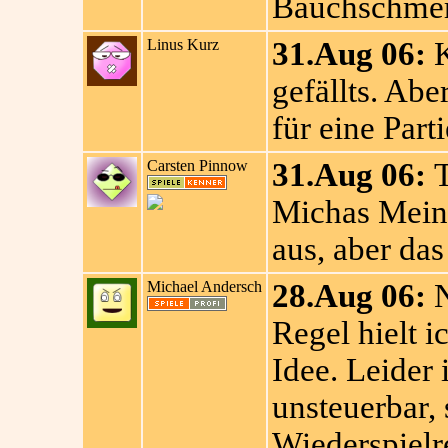
Bauchschmer
Linus Kurz
31.Aug 06:
K
gefällts. Ab
für eine Parti
Carsten Pinnow
31.Aug 06:
T
Michas Meinu
aus, aber das
Michael Andersch
28.Aug 06:
N
Regel hielt i
Idee. Leider 
unsteuerbar,
Wiederspielr