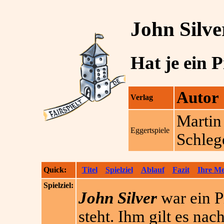
John Silve
Hat je ein 
Autor
Verlag
Martin
Eggertspiele
Schleg
Quick:
Titel
Spielziel
Ablauf
Fazit
Ihre M
Spielziel:
John Silver
war ein P
steht. Ihm gilt es nac