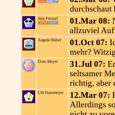
durchschaut h
Jörn Frenzel
01.Mar 08:
N
allzuviel Au
Angela Hülser
01.Oct 07:
Ic
mehr? Witzig
Doro Meyer
31.Jul 07:
Er
seltsamer Me
richtig, aber 
Ulli Hansmeyer
12.Mar 07:
H
Allerdings s
nicht zu vore