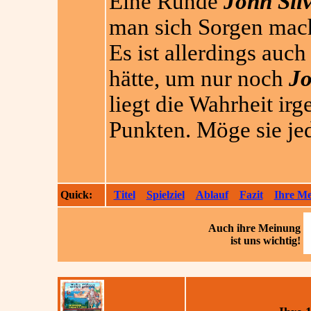
Eine Runde
John Sil
man sich Sorgen mach
Es ist allerdings auch 
hätte, um nur noch
Jo
liegt die Wahrheit i
Punkten. Möge sie jede
Quick:
Titel
Spielziel
Ablauf
Fazit
Ihre M
Auch ihre
Meinung
ist uns wichtig!