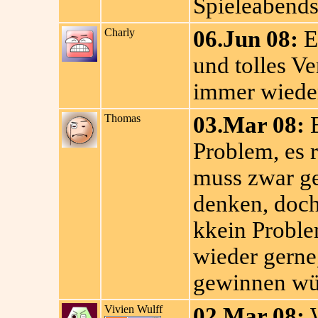
Spieleabends
Charly
06.Jun 08:
Ei
und tolles V
immer wieder
Thomas
03.Mar 08:
E
Problem, es 
muss zwar ge
denken, doch 
kkein Proble
wieder gerne
gewinnen wü
Vivien Wulff
02.Mar 08:
W