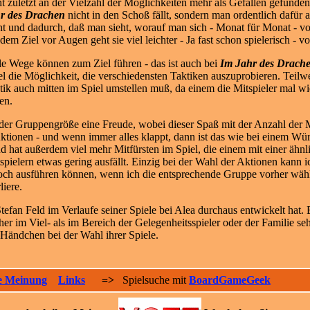
ht zuletzt an der Vielzahl der Möglichkeiten mehr als Gefallen gefunden
r des Drachen
nicht in den Schoß fällt, sondern man ordentlich dafür a
nt und dadurch, daß man sieht, worauf man sich - Monat für Monat - vor
 dem Ziel vor Augen geht sie viel leichter - Ja fast schon spielerisch - 
le Wege können zum Ziel führen - das ist auch bei
Im Jahr des Drach
el die Möglichkeit, die verschiedensten Taktiken auszuprobieren. Teilw
tik auch mitten im Spiel umstellen muß, da einem die Mitspieler mal w
en.
eder Gruppengröße eine Freude, wobei dieser Spaß mit der Anzahl der Mit
ktionen - und wenn immer alles klappt, dann ist das wie bei einem Wür
und hat außerdem viel mehr Mitfürsten im Spiel, die einem mit einer äh
itspielern etwas gering ausfällt. Einzig bei der Wahl der Aktionen kann
ch ausführen können, wenn ich die entsprechende Gruppe vorher wähle. 
liere.
fan Feld im Verlaufe seiner Spiele bei Alea durchaus entwickelt hat. Er
 eher im Viel- als im Bereich der Gelegenheitsspieler oder der Familie s
 Händchen bei der Wahl ihrer Spiele.
e Meinung
Links
=>
Spielsuche mit
BoardGameGeek