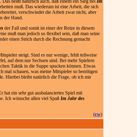
. Das heißt natürlich auch, daß einem ein Sieg bei
Im
rbeiten muß. Das wiederum ist eine Arbeit, die sich
bereitet, verschwindet die Arbeit zwar nicht, aber
von der Hand.
en
der Fall und somit ist einer der Reize in diesem
eise muß man jedoch so flexibel sein, daß man seine
ieder einen Strich durch die Rechnung gemacht
spieler steigt. Sind es nur wenige, fehlt teilweise
fel, auf dem nur Sechsen sind. Bei mehr Spielern
nlichen Taktik in die Suppe spucken können. Etwas
 ich mal schauen, was meine Mitspieler so benötigen
Hierbei bleibt natürlich die Frage, ob ich mir
 hat ein sehr gut ausbalanciertes Spiel mit
ehe. Ich wünsche allen viel Spaß
Im Jahr des
(
cw
)