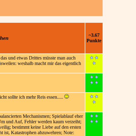
~3.67
chen
Punkte
h das und etwas Drittes müsste man auch
sweilen: weshalb macht mir das eigentlich
t sollte ich mehr Reis essen.....
balancierten Mechanismen; Spielablauf eher
s Um und Auf, Fehler werden kaum verzeiht;
eilig; bestimmt keine Liebe auf den ersten
cht ist, Katastrophen abzuwehren; Note: