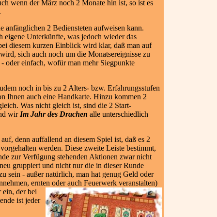
ch wenn der März noch 2 Monate hin ist, so ist es
.
ine anfänglichen 2 Bediensteten aufweisen kann.
ch eigene Unterkünfte, was jedoch wieder das
bei diesem kurzen Einblick wird klar, daß man auf
 wird, sich auch noch um die Monatsereignisse zu
t - oder einfach, wofür man mehr Siegpunkte
udem noch in bis zu 2 Alters- bzw. Erfahrungsstufen
n von Ihnen auch eine Handkarte. Hinzu kommen 2
ich. Was nicht gleich ist, sind die 2 Start-
und wir
Im Jahr des Drachen
alle unterschiedlich
uf, denn auffallend an diesem Spiel ist, daß es 2
e vorgehalten werden. Diese zweite Leiste bestimmt,
Runde zur Verfügung stehenden Aktionen zwar nicht
eu gruppiert und nicht nur die in dieser Runde
u sein - außer natürlich, man hat genug Geld oder
innehmen, ernten oder auch Feuerwerk veranstalten)
 ein, der bei
nde ist jeder