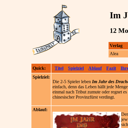
Im J
12 Mon
Verlag
Alea
Quick:
Titel
Spielziel
Ablauf
Fazit
Ihr
Spielziel:
Die 2-5 Spieler leben
Im Jahr des Drach
einfach, denn das Leben hällt jede Menge
einmal nach Tribut zumute oder regnet es 
chinesischer Provinzfürst verdingt.
Ablauf:
Der
jew
sic