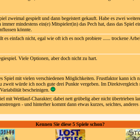
iel zweimal gespielt und dann begeistert gekauft. Habe es zwei weiter
ch immer mindestens ein(e) Mitspieler(in) das Pech hat, dass das Spiel e
influssen könnte.
llt es einfach nicht, egal wie oft ich es noch probiere ...... trockene Arbei
giespiel. Viele Optionen, aber doch nicht zu hart.
 Spiel mit vielen verschiedenen Möglichkeiten. Frustfaktor kann ich n
zu zweit würde ich noch gute drei Punkte vergeben. Im Direktvergleich
 Variabilität bescheinigen.
l mit Wettlauf-Charakter; dabei nett grübelig aber nicht übertrieben lan
anstrengen - und hinterher kommt dann etwas kurzes, seichtes, anderes 
Kennen Sie diese 5 Spiele schon?