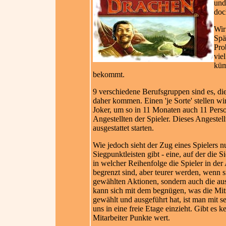
und
doc
Wir
Spä
Pro
vie
küm
bekommt.
9 verschiedene Berufsgruppen sind es, die
daher kommen. Einen 'je Sorte' stellen w
Joker, um so in 11 Monaten auch 11 Persone
Angestellten der Spieler. Dieses Angeste
ausgestattet starten.
Wie jedoch sieht der Zug eines Spielers n
Siegpunktleisten gibt - eine, auf der die
in welcher Reihenfolge die Spieler in de
begrenzt sind, aber teurer werden, wenn 
gewählten Aktionen, sondern auch die aus
kann sich mit dem begnügen, was die Mit
gewählt und ausgeführt hat, ist man mit 
uns in eine freie Etage einzieht. Gibt es
Mitarbeiter Punkte wert.