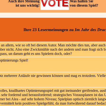
Auch ihre
Meinung
Was halten Sie
ist uns wichtig!
von diesem Spiel?
Ihre 23 Lesermeinungen
zu
Im Jahr des Dra
an allem, wie so oft bei diesem Autor. Man möchte dies tun, aber auc
ber nicht. Also eine Zwickmühle nach der andern und man fragt sich bi
pass, un darum geht es uns Spielern doch, oder?
optimierungs Spiel!
tz mehrerer Anläufe nie gewinnen können und mag es trotzdem. Vielleich
les, knallhartes Optimierungsspiel mit gut ineinander greifenden, aus
m sehr fordernd und herausfordernd; strategisches Vorausplanen ist da
mer bei Alea - auf sehr hohem Niveau; Spielplan optisch ziemlich langw
; vermittelt kein positives Spielgefühl, da man fortwährend darauf beda