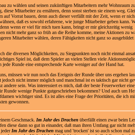
ausbau zu wählen und seinen zukünftigen Mitarbeitern mehr Wohnraum zu
tig, diese Mitarbeiter zu ernähren, denn sonst sterben sie einem weg. G
 auf Vorrat bauen, denn auch dieser verfällt mit der Zeit, wenn er nic
erwähnen, daß es sowohl erfahrene, wie junge Mitarbeiter geben kann. 
 denn wenn er viel für mich tuen kann, bringt er mir gleichzeitig wenig
en nicht mehr ganz so früh an die Reihe komme, meine Aktionen zu wä
ngeren Mitarbeiter wählen, deren Fähigkeiten nicht ganz so ausgebilde
ch die diversen Möglichkeiten, zu Siegpunkten noch nicht einmal ansa
ichtiges Spiel ist, daß dem Spieler an vielen Stellen viele Aktionsmögli
n jede Runde eine entsprechende Karte weniger auf der Hand hat.
uns, müssen wir nun noch das Ereignis der Runde über uns ergehen lass
t jedoch nicht immer möglich und manchmal ist es taktisch gar nicht gew
andere sein. Was interessiert es mich, daß der beste Feuerwerker ein
 für Runde wenige Punkte gutgeschrieben bekommen? Und auch um Heil
fdamen wichtiger sind. Es ist alles eine Frage der Prioritäten, die ich
nkten gewonnen.
 meinem Geschmack.
Im Jahr des Drachen
überfällt einen zwar beim Le
ifen diese dann so gut in einander, daß man ihren Umfang gar nicht meh
 jeder
Im Jahr des Drachen
mag und 'trocken' ist so auch schon mal zu