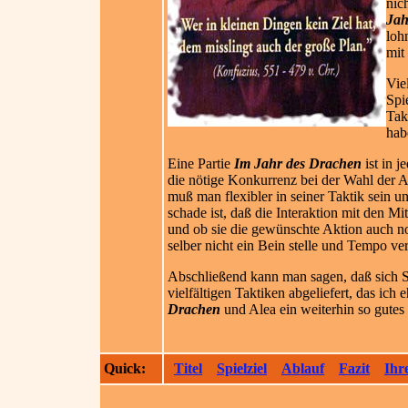
nic
Jah
loh
mit
Vie
Spi
Tak
hab
Eine Partie
Im Jahr des Drachen
ist in j
die nötige Konkurrenz bei der Wahl der A
muß man flexibler in seiner Taktik sein 
schade ist, daß die Interaktion mit den M
und ob sie die gewünschte Aktion auch no
selber nicht ein Bein stelle und Tempo ver
Abschließend kann man sagen, daß sich Ste
vielfältigen Taktiken abgeliefert, das ich
Drachen
und Alea ein weiterhin so gutes
Quick:
Titel
Spielziel
Ablauf
Fazit
Ihr