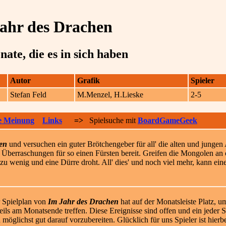
ahr des Drachen
ate, die es in sich haben
Autor
Grafik
Spieler
Stefan Feld
M.Menzel, H.Lieske
2-5
e Meinung
Links
=>
Spielsuche mit
BoardGameGeek
en
und versuchen ein guter Brötchengeber für all' die alten und jungen 
 Überraschungen für so einen Fürsten bereit. Greifen die Mongolen an 
zu wenig und eine Dürre droht. All' dies' und noch viel mehr, kann ei
 Spielplan von
Im Jahr des Drachen
hat auf der Monatsleiste Platz, um
eils am Monatsende treffen. Diese Ereignisse sind offen und ein jeder 
h möglichst gut darauf vorzubereiten. Glücklich für uns Spieler ist hier