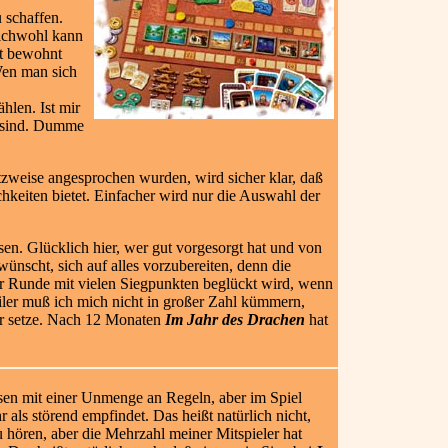
 schaffen.
leichwohl kann
ht bewohnt
Wen man sich
hlen. Ist mir
t sind. Dumme
tzweise angesprochen wurden, wird sicher klar, daß
chkeiten bietet. Einfacher wird nur die Auswahl der
en. Glücklich hier, wer gut vorgesorgt hat und von
ünscht, sich auf alles vorzubereiten, denn die
er Runde mit vielen Siegpunkten beglückt wird, wenn
er muß ich mich nicht in großer Zahl kümmern,
 mir setze. Nach 12 Monaten
Im Jahr des Drachen
hat
sen mit einer Unmenge an Regeln, aber im Spiel
r als störend emp
findet. Das heißt natürlich nicht,
 hören, aber die Mehrzahl meiner Mitspieler hat