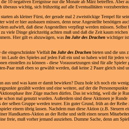
 die 10 negativen Ereignisse nur die Monate ab März betreffen. Aber au
h überaus wichtig, sich frühzeitig auf alle Eventuallitäten vorzubereiten
 starten als kleiner Fürst, der gerade mal 2 zweistöckige Tempel für se
ter wird er hier ausbauen müssen, denn neue Angestellte benötigen au
blem aufwirft, daß diese Angestellten verpflegt werden müssen. Selbst 
l zu viele Dinge gleichzeitig achten muß und daß die Zeit kaum reichen
mern. Hier gilt es abzuwägen, was
Im Jahr des Drachen
wichtiger is
 die eingeschränkte Vielfalt
Im Jahr des Drachen
bieten und die uns z
ir im Laufe des Spieles auf jeden Fall ein und so haben wird für jede
n einstellen zu können - diese Voraussetzungen sind für alle Spieler gle
llten-Paar muß eben so gewählt werden, daß keine 2 Paare gleich sind 
un aus und was kann er damit bewirken? Dazu hole ich noch ein wenig a
 Siegpunkte gezählt werden und eine weitere, auf der die Personenpunkt
r Aktionsphase ihre Züge machen dürfen. Das ist wichtig, weil die je 
sie schon mal genutzt wurden. Außerdem sind diese Aktionen je Runde n
 der selben Gruppe werden teurer. Ein guter Grund, früh an der Reihe z
spieler einem übrig lassen. Nachdem man diese Aktion (z.B. Steuern e
seiner Handkarten-Aktion an d
er Reihe und stellt einen neuen Mitarbeiter
 keine freie, muß vorher jemand ausziehen. Dumme Sache, denn am Spiele