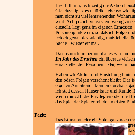
Hier hilft nur, rechtzeitig die Aktion H
Gleichzeitig ist es natürlich ebenso wich
man nicht zu viel lehrstehenden Wohnraum
wird. Ach ja - ich vergaß' ein wenig zu 
einstellt, liegt ganz im eigenen Ermessen,
Personenpunkte ein, so daß ich Folgerund
jedoch genau das wichtig, muß ich die jü
Sache - wieder einmal.
Da das noch immer nicht alles war und au
Im Jahr des Drachen
ein überaus vielsch
einzustellenden Personen - klar, wenn ma
Haben wir Aktion und Einstellung hinter 
den bösen Folgen verschont bleibt. Das is
eigenen Ambitionen können durchaus ganz 
ich statt dessen Häuser baue und Runde
wenn mir z.B. die Privilegien oder die Ho
das Spiel der Spieler mit den meisten Pu
Fazit:
Das ist mal wieder ein Spiel ganz nach
gre
daß