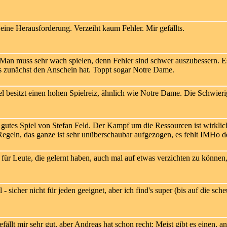
 eine Herausforderung. Verzeiht kaum Fehler. Mir gefällts.
Man muss sehr wach spielen, denn Fehler sind schwer auszubessern. Es
es zunächst den Anschein hat. Toppt sogar Notre Dame.
l besitzt einen hohen Spielreiz, ähnlich wie Notre Dame. Die Schwierig
gutes Spiel von Stefan Feld. Der Kampf um die Ressourcen ist wirklic
Regeln, das ganze ist sehr unüberschaubar aufgezogen, es fehlt IMHo d
für Leute, die gelernt haben, auch mal auf etwas verzichten zu können, 
 - sicher nicht für jeden geeignet, aber ich find's super (bis auf die sche
fällt mir sehr gut, aber Andreas hat schon recht: Meist gibt es einen, a