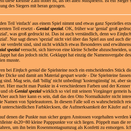
 diese kleinste Zahl höher ist, als bei allen Mitspielern. Ist ein Sieger 
lung des Siegers mit heran gezogen.
n Teil 'einfach' aus einem Spiel nimmt und etwas ganz Spezielles erze
ernten Teil ersetzt -
Genial spezial
. OK, früher war 'genial' groß gedruc
ezial', was groß gedruckt ist. Das ist auch verständlich, denn wo
Einfach
ezial'. Nur sagt dieses 'spezial' nicht viel über das Spiel aus und auch
 sie verdreht sind, sind nicht wirklich etwas Besonderes und erwähnen
ial spezial
versucht, sich hiervon eine kleine Scheibe abzuschneiden, u
lappt hat das jedoch nicht. Geklappt hat einzig die Namensvergabe des 
ßen musste.
en bei
Einfach genial
die Spielsteine noch ein entscheidendes Stück di
der Dicke und damit am Material gespart wurde - Die Spielsteine fassen
lig sind. Mag sein, daß 'billig' nicht unbedingt 'kostengünstig' ist, abe
h führt. Hier macht man Punkte in 4 verschiedenen Farben und der Kenne
d und ob
Genial spezial
wirklich so viel mit seinem Vorgänger gemein 
er auch hier kann es sein, daß das den Otto Normalkäufer nicht intere
e Namen von Spieleautoren. In diesem Falle soll es wahrscheinlich reic
 unterschiedlichen Farbklecksen, die Aufmerksamkeit der Käufer auf si
, auf denen die Punkte nun sicher gegen Anstossen vorgehalten werden 
lleiste 4x20=80 kleine Papppunkte vor sich liegen. Pöppelt man die re
ahren, um ihn beim Rosenmontagsumzug als Konfetti zu entsorgen. Ic