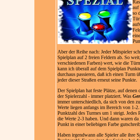
Ras
auf
so 
Tür
auf
Fel
ein
Pun
Aber der Reihe nach: Jeder Mitspieler sch
Spielplan auf 2 freien Feldern ab. So wei
verschiedenen Farben) wert, wie die Türm
kann ich überall auf dem Spielplan Punkt
durchaus passieren, daß ich einen Turm üb
jeder dieser Straßen erneut seine Punkte.
Der Spielplan hat feste Plätze, auf denen
der Spielerzahl - immer platziert. Was
Gen
immer unterschiedlich, da sich von den z
Werte liegen anfangs im Bereich von 1-2.
Punktzahl des Turmes um 1 steigt. Jedes 
die Werte 2-3 haben. Und dann waren da j
Punkt in einer beliebigen Farbe gutschrei
Haben irgendwann alle Spieler alle ihre Sp