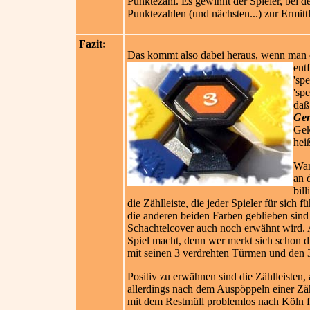
Punktezahl. Es gewinnt der Spieler, bei dem
Punktezahlen (und nächsten...) zur Ermitt
Fazit:
Das kommt also dabei heraus, wenn man de
entf
'sp
'sp
daß
Gen
Gek
hei
War
an 
bil
die Zählleiste, die jeder Spieler für sic
die anderen beiden Farben geblieben sin
Schachtelcover auch noch erwähnt wird. Ab
Spiel macht, denn wer merkt sich schon di
mit seinen 3 verdrehten Türmen und den 3
Positiv zu erwähnen sind die Zählleisten
allerdings nach dem Auspöppeln einer Zäh
mit dem Restmüll problemlos nach Köln f