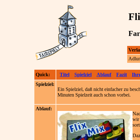
Fl
Far
Verl
Adlu
Quick:
Titel
Spielziel
Ablauf
Fazit
Ihr
Spielziel:
Ein Spielziel, daß nicht einfacher zu besc
Minuten Spielzeit auch schon vorbei.
Ablauf:
Nac
wir
sor
Daz