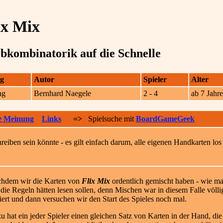
ix Mix
bkombinatorik auf die Schnelle
ag
Autor
Spieler
Alter
ng
Bernhard Naegele
2 - 4
ab 7 Jahr
e Meinung
Links
=>
Spielsuche mit
BoardGameGeek
hreiben sein könnte - es gilt einfach darum, alle eigenen Handkarten los
hdem wir die Karten von
Flix Mix
ordentlich gemischt haben - wie ma
 die Regeln hätten lesen sollen, denn Mischen war in diesem Falle völli
tiert und dann versuchen wir den Start des Spieles noch mal.
u hat ein jeder Spieler einen gleichen Satz von Karten in der Hand, die