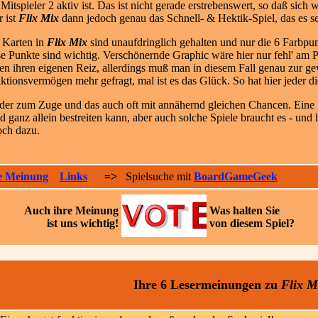
 Mitspieler 2 aktiv ist. Das ist nicht gerade erstrebenswert, so daß sich 
r ist
Flix Mix
dann jedoch genau das Schnell- & Hektik-Spiel, das es s
 Karten in
Flix Mix
sind unaufdringlich gehalten und nur die 6 Farbpunk
se Punkte sind wichtig. Verschönernde Graphic wäre hier nur fehl' am 
en ihren eigenen Reiz, allerdings muß man in diesem Fall genau zur ge
ktionsvermögen mehr gefragt, mal ist es das Glück. So hat hier jeder di
eder zum Zuge und das auch oft mit annähernd gleichen Chancen. Eine 
d ganz allein bestreiten kann, aber auch solche Spiele braucht es - und h
och dazu.
e Meinung
Links
=>
Spielsuche mit
BoardGameGeek
Auch ihre
Meinung
Was halten Sie
ist uns wichtig!
von diesem Spiel?
Ihre 6 Lesermeinungen
zu
Flix M