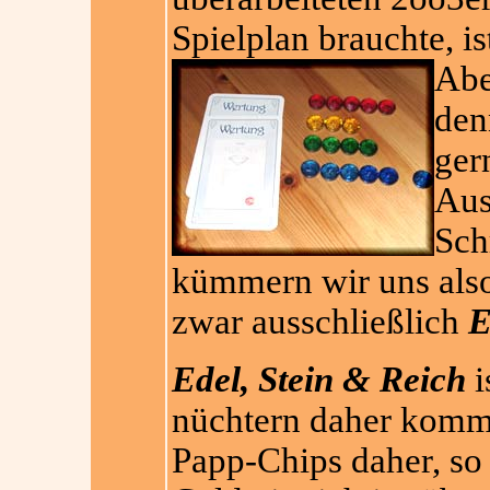
Spielplan brauchte, is
Abe
den
ger
Aus
Sch
kümmern wir uns al
zwar ausschließlich
E
Edel, Stein & Reich
i
nüchtern daher komm
Papp-Chips daher, so