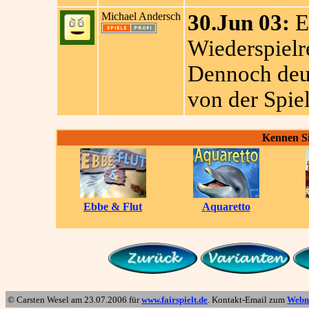
Michael Andersch
30.Jun 03:
E
Wiederspielre
Dennoch deut
von der Spiel
Kennen Si
Ebbe & Flut
Aquaretto
© Carsten Wesel am
23.07.2006
für
www.fairspielt.de
. Kontakt-Email zum
Webm