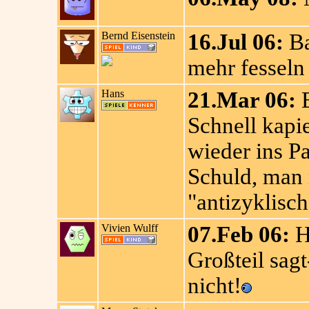
Bernd Eisenstein
16.Jul 06:
Ba
mehr fesseln
Hans
21.Mar 06:
E
Schnell kapi
wieder ins Pat
Schuld, man
"antizyklisch
Vivien Wulff
07.Feb 06:
H
Großteil sag
nicht!