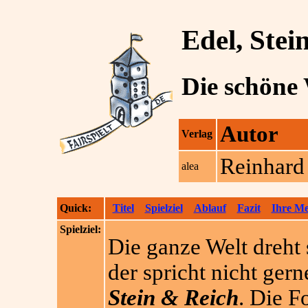
Edel, Stei
Die schöne 
Autor
Verlag
Reinhard
alea
Quick:
Titel
Spielziel
Ablauf
Fazit
Ihre M
Spielziel:
Die ganze Welt dreht 
der spricht nicht gern
Stein & Reich
. Die F