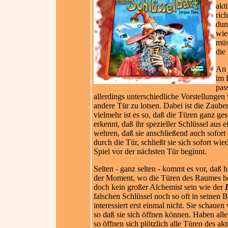
akt
ric
dun
wie
müs
die
An 
im 
pas
allerdings unterschiedliche Vorstellunge
andere Tür zu lotsen. Dabei ist die Zaube
vielmehr ist es so, daß die Türen ganz ge
erkennt, daß ihr spezieller Schlüssel au
wehren, daß sie anschließend auch sofort 
durch die Tür, schließt sie sich sofort wi
Spiel vor der nächsten Tür b
eginnt.
Selten - ganz selten - kommt es vor, daß h
der Moment, wo die Türen des Raumes begi
doch kein großer Alchemist sein wie der
falschen Schlüssel noch so oft in seinen 
interessiert erst einmal nicht. Sie schauen
so daß sie sich öffnen können. Haben alle
so öffnen sich plötzlich alle Türen des a