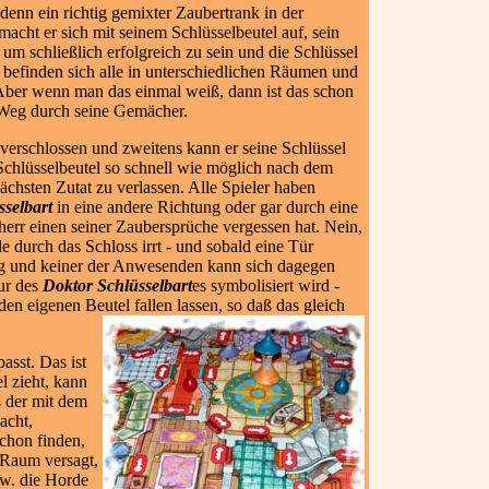
, denn ein richtig gemixter Zaubertrank in der
acht er sich mit seinem Schlüsselbeutel auf, sein
um schließlich erfolgreich zu sein und die Schlüssel
 befinden sich alle in unterschiedlichen Räumen und
Aber wenn man das einmal weiß, dann ist das schon
Weg durch seine Gemächer.
 verschlossen und zweitens kann er seine Schlüssel
re Schlüsselbeutel so schnell wie möglich nach dem
hsten Zutat zu verlassen. Alle Spieler haben
sselbart
in eine andere Richtung oder gar durch eine
herr einen seiner Zaubersprüche vergessen hat. Nein,
e durch das Schloss irrt - und sobald eine Tür
hlag und keiner der Anwesenden kann sich dagegen
gur des
Doktor Schlüsselbart
es symbolisiert wird -
 den eigenen Beutel fallen lassen, so daß das gleich
asst. Das ist
l zieht, kann
ß der mit dem
acht,
schon finden,
n Raum versagt,
w. die Horde