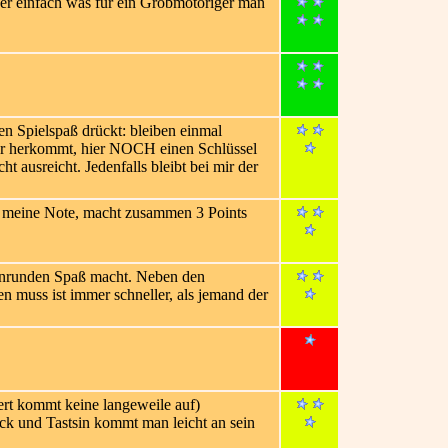
ener einfach was für ein Grobmotoriger man
en Spielspaß drückt: bleiben einmal
tor herkommt, hier NOCH einen Schlüssel
t ausreicht. Jedenfalls bleibt bei mir der
und meine Note, macht zusammen 3 Points
nenrunden Spaß macht. Neben den
n muss ist immer schneller, als jemand der
ert kommt keine langeweile auf)
lück und Tastsin kommt man leicht an sein