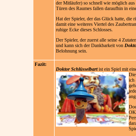
der Mitläufer) so schnell wie möglich au
Türen des Raumes fallen daraufhin in einen
Hat der Spieler, der das Glück hatte, die
damit eine weiteres Viertel des Zaubertran
ruhige Ecke dieses Schlosses.
Der Spieler, der zuerst alle seine 4 Zuta
und kann sich der Dankbarkeit von
Dokto
Belohnung sein.
Fazit:
Doktor Schlüsselbart
ist ein Spiel mit ei
Die
ich
geh
jed
ang
Doc
OK,
Per
dar
Spi