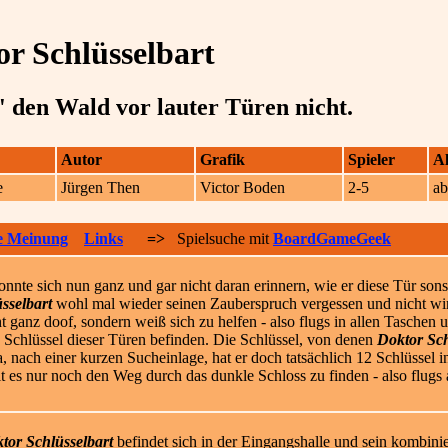
r Schlüsselbart
' den Wald vor lauter Türen nicht.
Autor
Grafik
Spieler
Al
e
Jürgen Then
Victor Boden
2-5
ab
e Meinung
Links
=>
Spielsuche mit
BoardGameGeek
onnte sich nun ganz und gar nicht daran erinnern, wie er diese Tür sons
sselbart
wohl mal wieder seinen Zauberspruch vergessen und nicht wir
ht ganz doof, sondern wei
ß sich zu helfen - also flugs in allen Taschen
n Schlüssel dieser Türen befinden. Die Schlüssel, von denen
Doktor Sch
 nach einer kurzen Sucheinlage, hat er doch tatsächlich 12 Schlüssel in
ilt es nur noch den Weg durch das dunkle Schloss zu finden - also flugs
tor Schlüsselbart
befindet sich in der Eingangshalle und sein kombini