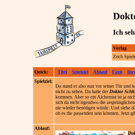
Dokto
Ich seh
Verlag
Zoch Spiel
Quick:
Titel
Spielziel
Ablauf
Fazit
Ihr
Spielziel:
Da stand er also nun vor seiner Tür und k
nicht zu sehen. Da hatte der
Doktor Schlü
kommen. Aber so ein Alchemist ist ja nic
sich da nicht irgendwo die ursprüngliche
nie wieder benötigen würde. Und siehe da,
ob es die passenden sein könnten. Jetzt g
Ablauf:
Dok