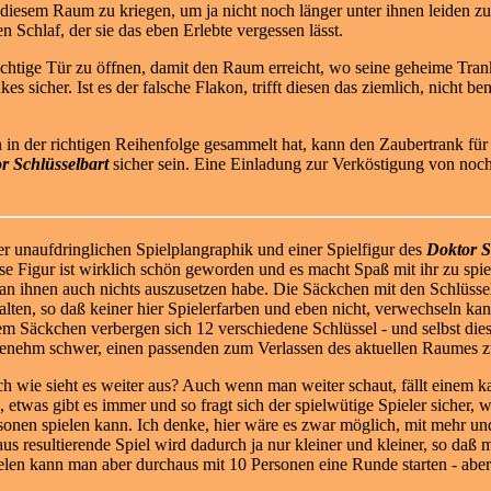
s diesem Raum zu kriegen, um ja nicht noch länger unter ihnen leiden z
 Schlaf, der sie das eben Erlebte vergessen lässt.
 richtige Tür zu öffnen, damit den Raum erreicht, wo seine geheime Trank
kes sicher. Ist es der falsche Flakon, trifft diesen das ziemlich, nicht 
ten in der richtigen Reihenfolge gesammelt hat, kann den Zaubertrank fü
r Schlüsselbart
sicher sein. Eine Einladung zur Verköstigung von noch
ner unaufdringlichen Spielplangraphik und einer Spielfigur des
Doktor S
se Figur ist wirklich schön geworden und es macht Spaß
mit ihr zu spi
 an ihnen auch nichts auszusetzen habe. Die Säckchen mit den Schlüssel
alten, so daß keiner hier Spielerfarben und eben nicht, verwechseln kan
em Säckchen verbergen sich 12 verschiedene Schlüssel - und selbst dies
enehm schwer, einen passenden zum Verlassen des aktuellen Raumes z
h wie sieht es weiter aus? Auch wenn man weiter schaut, fällt einem k
 etwas gibt es immer und so fragt sich der spielwütige Spieler sicher
sonen spielen kann. Ich denke, hier wäre es zwar möglich, mit mehr und
aus resultierende Spiel wird dadurch ja nur kleiner und kleiner, so daß
elen kann man aber durchaus mit 10 Personen eine Runde starten - abe