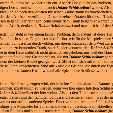
ivieren fällt ihm mal wieder nicht ein. Aber das ist ja nicht das Problem
htigen Dosis - und schon kann auch
Doktor Schlüsselbart
wieder. Also m
kles Schloß nach den Zutaten für seinen Zaubertrank zu durchscheiten, 
der dem Alteisen zuzuführen. Diese einzelnen Zutaten für diesen Trank
sen in genau der richtigen Reihenfolge dem Trank beigemixt werden. 
 halbe Arbeit, denkt sich
Doktor Schlüsselbart
und macht sich auf den 
jeder Tür steht er vor einem keinen Problem, denn erstens ist diese Tür
Beutel nicht sehen. Es gilt jetzt also für ihn, wie für die Mitspieler, ih
senden Schlüssel zu durchwühlen, um diesen Raum auf dem Weg zur näc
n von dem zu brauenden Trank, so daß jeder versucht, den
Doktor Schlü
rei in dem Haus natürlich nicht gänzlich aufgehoben, nur weil der Haus
spannt auf die kleine Gruppe schaut, die mit
Doktor Schlüsselbart
gerad
s einem der kleinen Beutel gezogen wird, öffnet sich sich mit einem Sc
diese Tür durchschreiten. Sind alle - also die Gruppe, die durch die Fi
eder mit einem lauten Knall, worauf alle Spieler ihre Schlüssel wieder in
ier ein Schlüssel gezogen wird, der in keine Tür des aktuellen Raumes p
nnen, misstrauisch zu werden, denn wer hier einen falschen Schlüsse
Doktor Schlüsselbart
der hier wohnt. Also ist den Türen sofort klar, da
Beutel greifen und den richtigen Schlüssel präsentieren kann - was der m
 vorerst nur auf die anderen Spieler. Einer wird den richtigen Schlüssel 
rdings alle Mitspieler bis auf einen mit der Schlüsselsuche im aktuelle
ktuellen Raumes und sind nur noch darauf aus,
Doktor Schlüsselbart
(bz