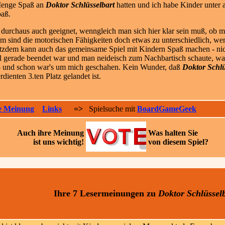
 Menge Spaß an
Doktor Schlüsselbart
hatten und ich habe Kinder unter a
paß.
durchaus auch geeignet, wenngleich man sich hier klar sein muß, ob man
sind die motorischen Fähigkeiten doch etwas zu unterschiedlich, wenn
Trotzdem kann auch das gemeinsame Spiel mit Kindern Spaß machen - nic
el gerade beendet war und man neideisch zum Nachbartisch schaute, was 
t - und schon war's um mich geschahen. Kein Wunder, daß
Doktor Schlü
dienten 3.ten Platz gelandet ist.
e Meinung
Links
=>
Spielsuche mit
BoardGameGeek
Auch ihre
Meinung
Was halten Sie
ist uns wichtig!
von diesem Spiel?
Ihre 7 Lesermeinungen
zu
Doktor Schlüsselb