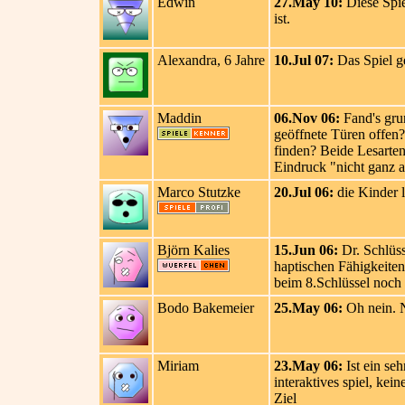
Edwin
27.May 10:
Diese Spie
ist.
Alexandra, 6 Jahre
10.Jul 07:
Das Spiel ge
Maddin
06.Nov 06:
Fand's grun
geöffnete Türen offen
finden? Beide Lesarten 
Eindruck "nicht ganz a
Marco Stutzke
20.Jul 06:
die Kinder l
Björn Kalies
15.Jun 06:
Dr. Schlüs
haptischen Fähigkeiten
beim 8.Schlüssel noch 
Bodo Bakemeier
25.May 06:
Oh nein. N
Miriam
23.May 06:
Ist ein se
interaktives spiel, ke
Ziel