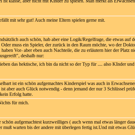
l ist klasse, aber nicht mit Kinder zu spielen. Man merkt als Erwachs
fällt mit sehr gut! Auch meine Eltern spielen gerne mit.
dsätzlich auch schön, hab aber eine Logik/Regelfrage, die etwas auf d
? Oder muss ein Spieler, der zurück in den Raum möchte, wo der Dok
haben Vor- aber eben auch Nachteile, die zu erläutern hier der Platz nich
usgereift", deshalb nur:
ieben das hektische, ich bin da nicht so der Typ für .... also KInder 
selbart ist ein schön aufgemachtes Kinderspiel was auch in Erwachse
 ist aber auch Glück notwendig - denn jemand der nur 3 Schlüssel prüfe
kein Erfolg hatte.
ichts für mich.
hr schön aufgemachtest kurzweilliges ( auch wenn mal etwas länger dau
iner muß warten bis der andere mit überlegen fertig ist.Und mit etwas G