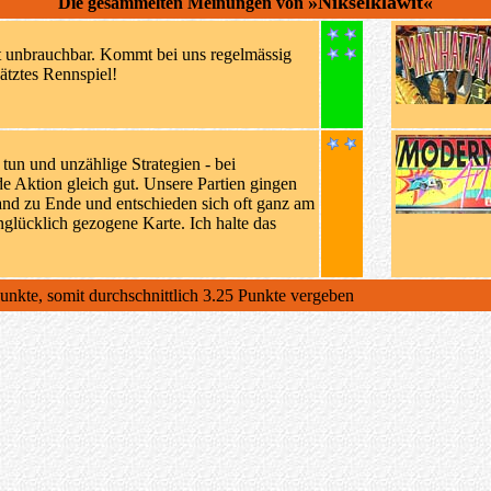
»Nikselklawit«
Die gesammelten Meinungen von
it unbrauchbar. Kommt bei uns regelmässig
ätztes Rennspiel!
 tun und unzählige Strategien - bei
de Aktion gleich gut. Unsere Partien gingen
nd zu Ende und entschieden sich oft ganz am
nglücklich gezogene Karte. Ich halte das
unkte, somit durchschnittlich 3.25 Punkte vergeben