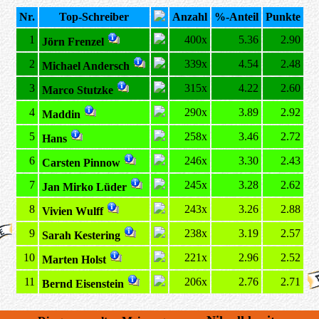
Nr.
Top-Schreiber
Anzahl
%-Anteil
Punkte
1
400x
5.36
2.90
Jörn Frenzel
2
339x
4.54
2.48
Michael Andersch
3
315x
4.22
2.60
Marco Stutzke
4
290x
3.89
2.92
Maddin
5
258x
3.46
2.72
Hans
6
246x
3.30
2.43
Carsten Pinnow
7
245x
3.28
2.62
Jan Mirko Lüder
8
243x
3.26
2.88
Vivien Wulff
9
238x
3.19
2.57
Sarah Kestering
10
221x
2.96
2.52
Marten Holst
11
206x
2.76
2.71
Bernd Eisenstein