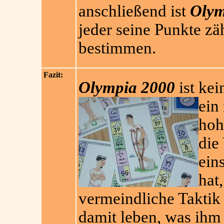
anschließend ist
Olym
jeder seine Punkte zä
bestimmen.
Fazit:
Olympia 2000
ist kei
ein 
hoh
die
ein
hat
vermeindliche Taktik
damit leben, was ihm 