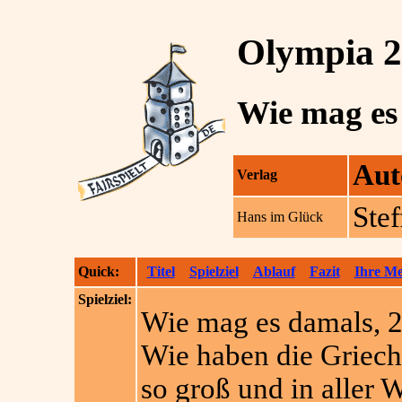
Olympia 
Wie mag es
Aut
Verlag
Ste
Hans im Glück
Quick:
Titel
Spielziel
Ablauf
Fazit
Ihre M
Spielziel:
Wie mag es damals, 2
Wie haben die Griec
so groß und in aller 