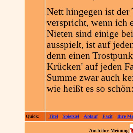
Nett hingegen ist der 
verspricht, wenn ich e
Nieten sind einige be
ausspielt, ist auf jed
denn einen Trostpunkt 
Krücken' auf jeden Fa
Summe zwar auch kei
wie heißt es so schön: 
Quick:
Titel
Spielziel
Ablauf
Fazit
Ihre M
Auch ihre
Meinung