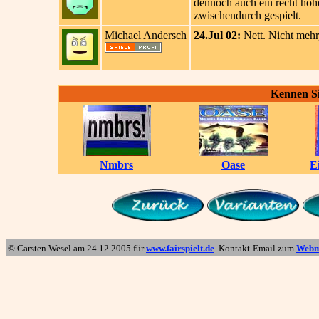
dennoch auch ein recht hohe
zwischendurch gespielt.
Michael Andersch
24.Jul 02:
Nett. Nicht mehr,
Kennen Si
Nmbrs
Oase
E
© Carsten Wesel am
24.12.2005
für
www.fairspielt.de
. Kontakt-Email zum
Webm