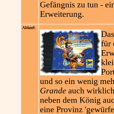
Gefängnis zu tun - ei
Erweiterung.
Ablauf:
Das
für 
Erw
kle
Por
und so ein wenig mehr
Grande
auch wirklich
neben dem König auch
eine Provinz 'gewürfe