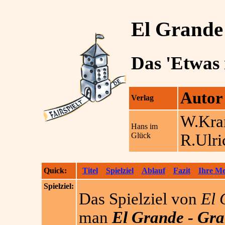
El Grande
Das 'Etwas 
Autor
Verlag
W.Kra
Hans im
Glück
R.Ulr
Quick:
Titel
Spielziel
Ablauf
Fazit
Ihre M
Spielziel:
Das Spielziel von
El 
man
El Grande - Gr