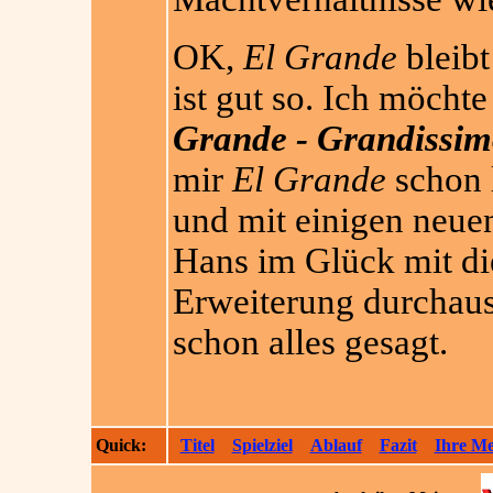
OK,
El Grande
bleib
ist gut so. Ich möcht
Grande - Grandissi
mir
El Grande
schon l
und mit einigen neuen
Hans im Glück mit di
Erweiterung durchaus
schon alles gesagt.
Quick:
Titel
Spielziel
Ablauf
Fazit
Ihre M