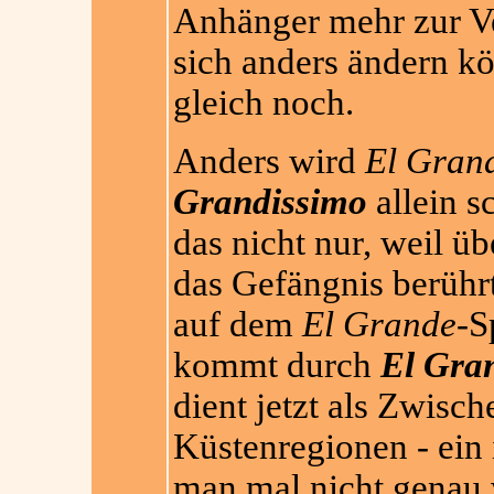
Anhänger mehr zur V
sich anders ändern k
gleich noch.
Anders wird
El Gran
Grandissimo
allein s
das nicht nur, weil ü
das Gefängnis berührt
auf dem
El Grande
-S
kommt durch
El Gra
dient jetzt als Zwisch
Küstenregionen - ein
man mal nicht genau 