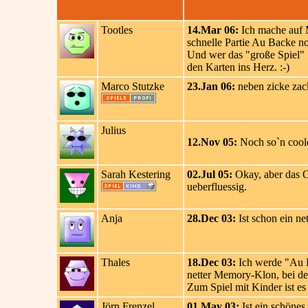
Tootles
14.Mar 06:
Ich mache auf 
schnelle Partie Au Backe noch
Und wer das "große Spiel" Z
den Karten ins Herz. :-)
Marco Stutzke
23.Jan 06:
neben zicke zack
Julius
12.Nov 05:
Noch so`n coole
Sarah Kestering
02.Jul 05:
Okay, aber das 
ueberfluessig.
Anja
28.Dec 03:
Ist schon ein ne
Thales
18.Dec 03:
Ich werde "Au Ba
netter Memory-Klon, bei d
Zum Spiel mit Kinder ist e
Jörn Frenzel
01.May 03:
Ist ein schönes