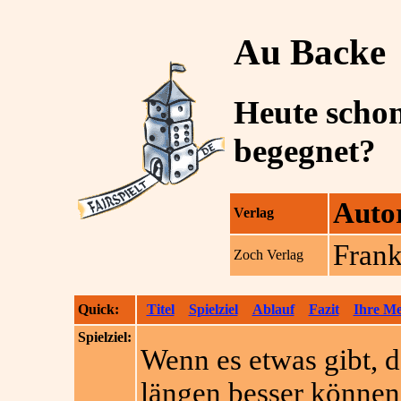
Au Backe
Heute scho
begegnet?
Auto
Verlag
Frank
Zoch Verlag
Quick:
Titel
Spielziel
Ablauf
Fazit
Ihre M
Spielziel:
Wenn es etwas gibt, 
längen besser können,