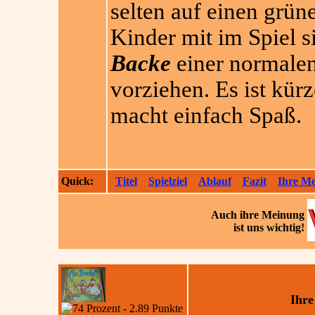
selten auf einen gr
Kinder mit im Spiel s
Backe
einer normale
vorziehen. Es ist kürz
macht einfach Spaß.
Quick:
Titel
Spielziel
Ablauf
Fazit
Ihre M
Auch ihre
Meinung
ist uns wichtig!
Ihre