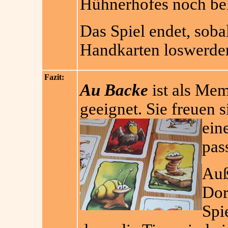
Hühnerhofes noch bel
Das Spiel endet, sobal
Handkarten loswerde
Fazit:
Au Backe
ist als Mem
geeignet. Sie freuen 
ein
pas
Auß
Dor
Spi