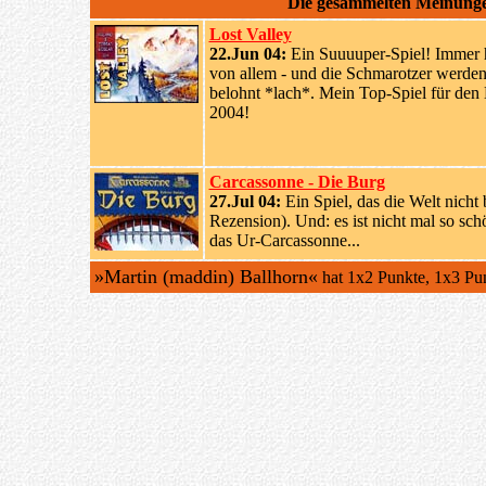
Die gesammelten Meinung
Lost Valley
22.Jun 04:
Ein Suuuuper-Spiel! Immer 
von allem - und die Schmarotzer werde
belohnt *lach*. Mein Top-Spiel für den 
2004!
Carcassonne - Die Burg
27.Jul 04:
Ein Spiel, das die Welt nicht 
Rezension). Und: es ist nicht mal so sc
das Ur-Carcassonne...
»Martin (maddin) Ballhorn«
hat 1x2 Punkte, 1x3 Pun