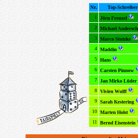
Nr.
Top-Schreiber
1
Jörn Frenzel
2
Michael Andersch
3
Marco Stutzke
4
Maddin
5
Hans
6
Carsten Pinnow
7
Jan Mirko Lüder
8
Vivien Wulff
9
Sarah Kestering
10
Marten Holst
11
Bernd Eisenstein