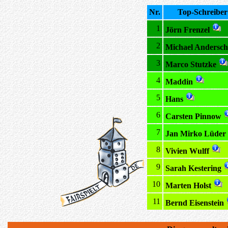
Nr.
Top-Schreiber
1
Jörn Frenzel
2
Michael Andersch
3
Marco Stutzke
4
Maddin
5
Hans
6
Carsten Pinnow
7
Jan Mirko Lüder
8
Vivien Wulff
9
Sarah Kestering
10
Marten Holst
11
Bernd Eisenstein