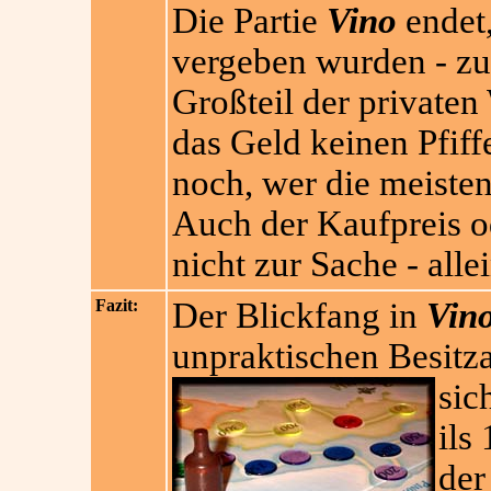
Die Partie
Vino
endet,
vergeben wurden - zu 
Großteil der privaten 
das Geld keinen Pfiffe
noch, wer die meiste
Auch der Kaufpreis od
nicht zur Sache - alle
Fazit:
Der Blickfang in
Vin
unpraktischen Besitza
sic
ils
der