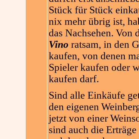
Stück für Stück eink
nix mehr übrig ist, h
das Nachsehen. Von da
Vino
ratsam, in den G
kaufen, von denen ma
Spieler kaufen oder 
kaufen darf.
Sind alle Einkäufe get
den eigenen Weinberg
jetzt von einer Weins
sind auch die Erträge 