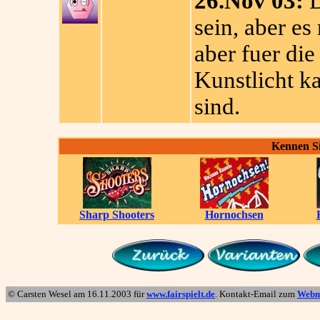
26.Nov 03:
D
sein, aber e
aber fuer die
Kunstlicht k
sind.
Kennen Si
Sharp Shooters
Hornochsen
© Carsten Wesel am
16.11.2003
für
www.fairspielt.de
. Kontakt-Email zum
Webm