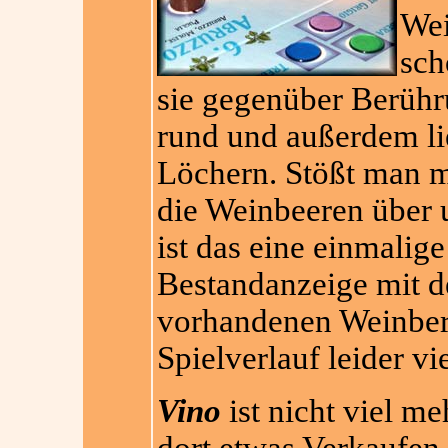
Wei
sch
sie gegenüber Berühr
rund und außerdem lie
Löchern. Stößt man m
die Weinbeeren über u
ist das eine einmalig
Bestandanzeige mit d
vorhandenen Weinber
Spielverlauf leider vi
Vino
ist nicht viel me