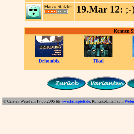
Marco Stutzke
19.Mar 12:
;-
Kennen Si
Drhombix
Tikal
© Carsten Wesel am
17.05.2005
für
www.fairspielt.de
. Kontakt-Email zum
Webm