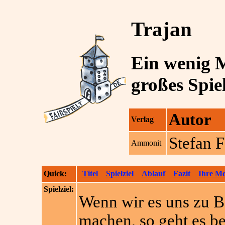
Trajan
Ein wenig M
großes Spie
Autor
Verlag
Stefan 
Ammonit
Quick:
Titel
Spielziel
Ablauf
Fazit
Ihre M
Spielziel:
Wenn wir es uns zu B
machen, so geht es b