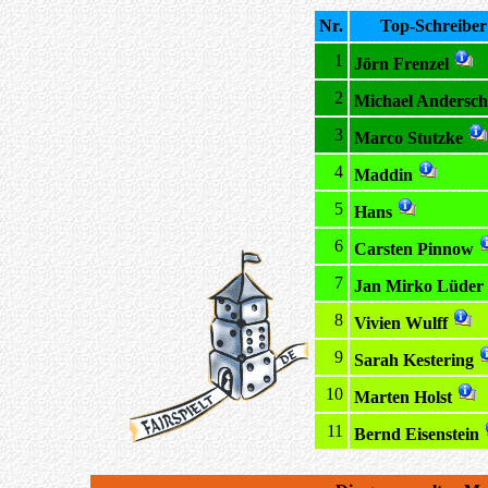
Nr.
Top-Schreiber
1
Jörn Frenzel
2
Michael Andersch
3
Marco Stutzke
4
Maddin
5
Hans
6
Carsten Pinnow
7
Jan Mirko Lüder
8
Vivien Wulff
9
Sarah Kestering
10
Marten Holst
11
Bernd Eisenstein