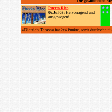
Die gesammelten M
Puerto Rico
06.Jul 03:
Hervorragend und
ausgewogen!
»Dietrich Terasa«
hat 2x4 Punkte, somit durchschnittl