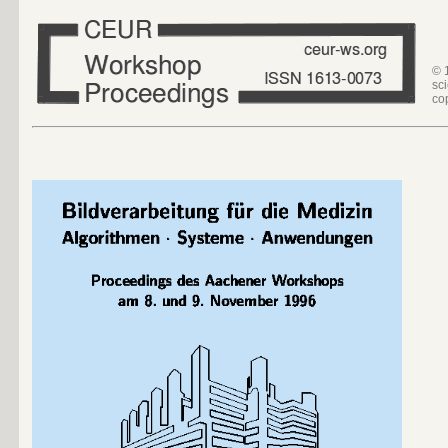
© 
sc
co