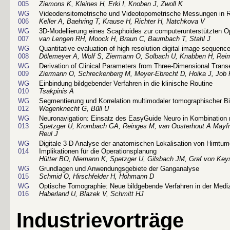
005
Ziemons K, Kleines H, Erki I, Knoben J, Zwoll K
WG
Videodensitometrische und Videotopometrische Messungen in R
006
Keller A, Baehring T, Krause H, Richter H, Natchkova V
WG
3D-Modellierung eines Scaphoides zur computerunterstützten O
007
van Lengen RH, Moock H, Braun C, Baumbach T, Stahl J
WG
Quantitative evaluation of high resolution digital image sequen
008
Dölemeyer A, Wolf S, Ziermann O, Solbach U, Knabben H, Reim
WG
Derivation of Clinical Parameters from Three-Dimensional Tra
009
Ziermann O, Schreckenberg M, Meyer-Ebrecht D, Hoika J, Job 
WG
Einbindung bildgebender Verfahren in die klinische Routine
010
Tsakpinis A
WG
Segmentierung und Korrelation multimodaler tomographischer B
012
Wagenknecht G, Büll U
WG
Neuronavigation: Einsatz des EasyGuide Neuro in Kombination m
013
Spetzger U, Krombach GA, Reinges M, van Oosterhout A Mayfr
Reul J
WG
Digitale 3-D Analyse der anatomischen Lokalisation von Hirntu
014
Implikationen für die Operationsplanung
Hütter BO, Niemann K, Spetzger U, Gilsbach JM, Graf von Key
WG
Grundlagen und Anwendungsgebiete der Ganganalyse
015
Schmid O, Hirschfelder H, Hohmann D
WG
Optische Tomographie: Neue bildgebende Verfahren in der Medi
016
Haberland U, Blazek V, Schmitt HJ
Industrievorträge