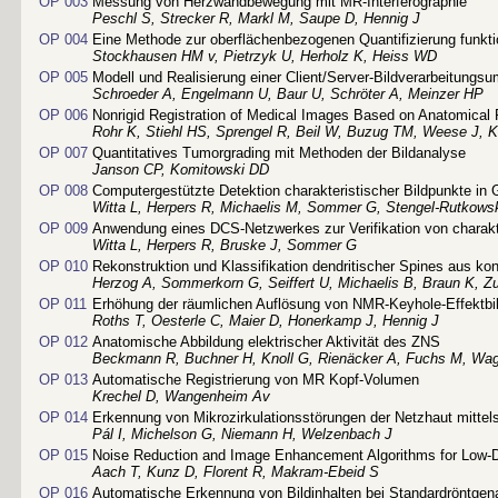
OP 003
Messung von Herzwandbewegung mit MR-Interferographie
Peschl S, Strecker R, Markl M, Saupe D, Hennig J
OP 004
Eine Methode zur oberflächenbezogenen Quantifizierung funkti
Stockhausen HM v, Pietrzyk U, Herholz K, Heiss WD
OP 005
Modell und Realisierung einer Client/Server-Bildverarbeitung
Schroeder A, Engelmann U, Baur U, Schröter A, Meinzer HP
OP 006
Nonrigid Registration of Medical Images Based on Anatomical 
Rohr K, Stiehl HS, Sprengel R, Beil W, Buzug TM, Weese J,
OP 007
Quantitatives Tumorgrading mit Methoden der Bildanalyse
Janson CP, Komitowski DD
OP 008
Computergestützte Detektion charakteristischer Bildpunkte in
Witta L, Herpers R, Michaelis M, Sommer G, Stengel-Rutkows
OP 009
Anwendung eines DCS-Netzwerkes zur Verifikation von charakt
Witta L, Herpers R, Bruske J, Sommer G
OP 010
Rekonstruktion und Klassifikation dendritischer Spines aus ko
Herzog A, Sommerkorn G, Seiffert U, Michaelis B, Braun K, Z
OP 011
Erhöhung der räumlichen Auflösung von NMR-Keyhole-Effektbil
Roths T, Oesterle C, Maier D, Honerkamp J, Hennig J
OP 012
Anatomische Abbildung elektrischer Aktivität des ZNS
Beckmann R, Buchner H, Knoll G, Rienäcker A, Fuchs M, Wag
OP 013
Automatische Registrierung von MR Kopf-Volumen
Krechel D, Wangenheim Av
OP 014
Erkennung von Mikrozirkulationsstörungen der Netzhaut mittels
Pál I, Michelson G, Niemann H, Welzenbach J
OP 015
Noise Reduction and Image Enhancement Algorithms for Low-
Aach T, Kunz D, Florent R, Makram-Ebeid S
OP 016
Automatische Erkennung von Bildinhalten bei Standardröntge