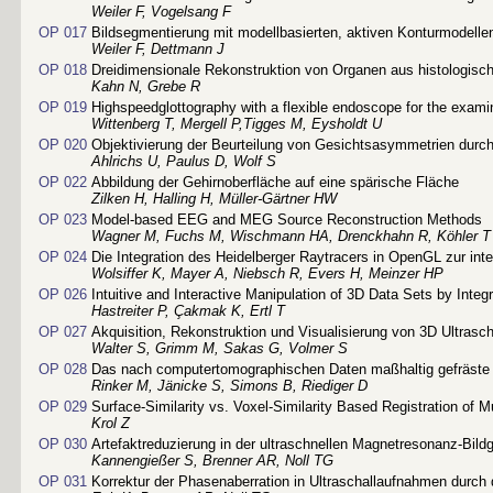
Weiler F, Vogelsang F
OP 017
Bildsegmentierung mit modellbasierten, aktiven Konturmodelle
Weiler F, Dettmann J
OP 018
Dreidimensionale Rekonstruktion von Organen aus histologisch
Kahn N, Grebe R
OP 019
Highspeedglottography with a flexible endoscope for the exami
Wittenberg T, Mergell P,Tigges M, Eysholdt U
OP 020
Objektivierung der Beurteilung von Gesichtsasymmetrien durch
Ahlrichs U, Paulus D, Wolf S
OP 022
Abbildung der Gehirnoberfläche auf eine spärische Fläche
Zilken H, Halling H, Müller-Gärtner HW
OP 023
Model-based EEG and MEG Source Reconstruction Methods
Wagner M, Fuchs M, Wischmann HA, Drenckhahn R, Köhler T
OP 024
Die Integration des Heidelberger Raytracers in OpenGL zur int
Wolsiffer K, Mayer A, Niebsch R, Evers H, Meinzer HP
OP 026
Intuitive and Interactive Manipulation of 3D Data Sets by Int
Hastreiter P, Çakmak K, Ertl T
OP 027
Akquisition, Rekonstruktion und Visualisierung von 3D Ultrasch
Walter S, Grimm M, Sakas G, Volmer S
OP 028
Das nach computertomographischen Daten maßhaltig gefräste 3D
Rinker M, Jänicke S, Simons B, Riediger D
OP 029
Surface-Similarity vs. Voxel-Similarity Based Registration of 
Krol Z
OP 030
Artefaktreduzierung in der ultraschnellen Magnetresonanz-Bildg
Kannengießer S, Brenner AR, Noll TG
OP 031
Korrektur der Phasenaberration in Ultraschallaufnahmen durc