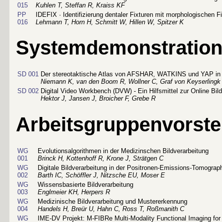
015
Kuhlen T, Steffan R, Kraiss KF
PP
IDEFIX · Identifizierung dentaler Fixturen mit morphologischen Fi
016
Lehmann T, Horn H, Schmitt W, Hillen W, Spitzer K
Systemdemonstratio
SD 001
Der stereotaktische Atlas von AFSHAR, WATKINS und YAP in
Niemann K, van den Boom R, Wollner C, Graf von Keyserlingk
SD 002
Digital Video Workbench (DVW) - Ein Hilfsmittel zur Online Bil
Hektor J, Jansen J, Broicher F, Grebe R
Arbeitsgruppenvorste
WG
Evolutionsalgorithmen in der Medizinschen Bildverarbeitung
001
Brinck H, Kottenhoff R, Krone J, Strätgen C
WG
Digitale Bildverarbeitung in der Positronen-Emissions-Tomograp
002
Barth IC, Schöffler J, Nitzsche EU, Moser E
WG
Wissensbasierte Bildverarbeitung
003
Englmeier KH, Herpers R
WG
Medizinische Bildverarbeitung und Mustererkennung
004
Handels H, Breür U, Hahn C, Ross T, Roßmanith C
WG
IME-DV Projekt: M-FIBRe Multi-Modality Functional Imaging for