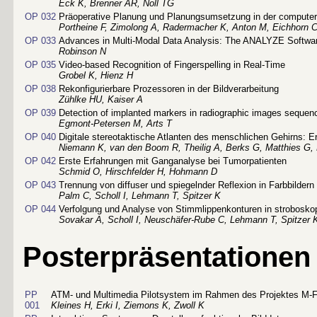
Eck K, Brenner AR, Noll TG
OP 032
Präoperative Planung und Planungsumsetzung in der computeru
Portheine F, Zimolong A, Radermacher K, Anton M, Eichhorn 
OP 033
Advances in Multi-Modal Data Analysis: The ANALYZE Softwa
Robinson N
OP 035
Video-based Recognition of Fingerspelling in Real-Time
Grobel K, Hienz H
OP 038
Rekonfigurierbare Prozessoren in der Bildverarbeitung
Zühlke HU, Kaiser A
OP 039
Detection of implanted markers in radiographic images sequen
Egmont-Petersen M, Arts T
OP 040
Digitale stereotaktische Atlanten des menschlichen Gehirns: E
Niemann K, van den Boom R, Theilig A, Berks G, Matthies G, 
OP 042
Erste Erfahrungen mit Ganganalyse bei Tumorpatienten
Schmid O, Hirschfelder H, Hohmann D
OP 043
Trennung von diffuser und spiegelnder Reflexion in Farbbilde
Palm C, Scholl I, Lehmann T, Spitzer K
OP 044
Verfolgung und Analyse von Stimmlippenkonturen in strobosk
Sovakar A, Scholl I, Neuschäfer-Rube C, Lehmann T, Spitzer 
Posterpräsentationen
PP
ATM- und Multimedia Pilotsystem im Rahmen des Projektes M-F
001
Kleines H, Erki I, Ziemons K, Zwoll K