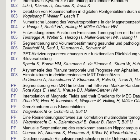
PP
Interaktives System zur Darstellung funktionaler Bilddaten
002
Erki I, Kleines H, Ziemons K, Zwoll K
PP
Detektion von Rippenschatten in digitalen Röntgenbildern durch
003
Vogelsang F, Weiler F, Lesch T
PP
Numerische Lösung des Vorwärtsproblems in der Magnetoenzep
004
v. Rango J, Schlitt HA, Halling H, Müller-Gärtner HW
PP
Entwicklung eines Positronen-Emissions-Tomographen mit hoher 
005
Terstegge A, Weber S, Herzog H, Müller-Gärtner HW, Halling H
PP
Segmentierung und Volumenbestimmung gesunder und pathologis
006
Zellerhoff M, Reul J, Klusmann A, Schwarz M
PP
PET-Aktivierungsuntersuchungen zur funktionellen Rückbildung 
007
Bildverarbeitung
Specht K, Bunse HM, Klusmann A, de Simone A, Sturm W,
Hub
PP
Asymmetrie des Planum temporale und Prognose von Aphasien.
008
Hirnstrukturen in dreidimensionalen MRT-Datensätzen
de Simone A, Hesselmann V, Klusmann A, Polis G, Thron A, H
PP
Segmentierung von MR Hirnbildern mit Hilfe von Markov-Random
010
Rota Kops E, Held K, Krause BJ, Müller-Gärtner HW
PP
Interpolation of Magnetic Fields and their Gradients for MEG Dat
011
Zhao SR, Heer H, Ioannides A, Wagener M, Halling H, Müller-Gä
PP
Grenzkonturen aus Klassenbildern
012
Wagenknecht G, Schmitz D, Büll U
PP
Eine Reorientierungssoftware zur Korrelation multimodaler tomog
013
Wagenknecht G, v. Dziembowski B, Bauer B, Renn T, Büll U
PP
Manuelle Segmentierung des retrokommissuralen Hippocampus 
014
Coenen VA, Niemann K, Hammers A, Küker W, Klosterkötter J, 
PP
Dreidimensionale Visualisierungstechniken in der Untersuchung