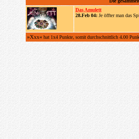
Die gesammel
Das Amulett
28.Feb 04:
Je öffter man das Spie
»Xxx«
hat 1x4 Punkte, somit durchschnittlich 4.00 Pun