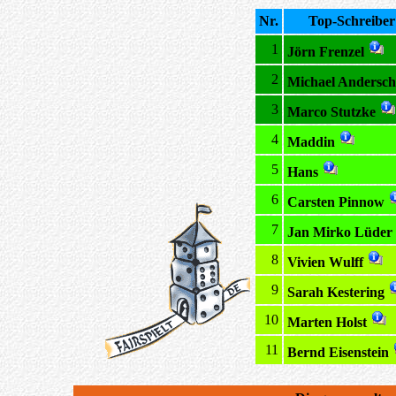
Nr.
Top-Schreiber
1
Jörn Frenzel
2
Michael Andersch
3
Marco Stutzke
4
Maddin
5
Hans
6
Carsten Pinnow
7
Jan Mirko Lüder
8
Vivien Wulff
9
Sarah Kestering
10
Marten Holst
11
Bernd Eisenstein