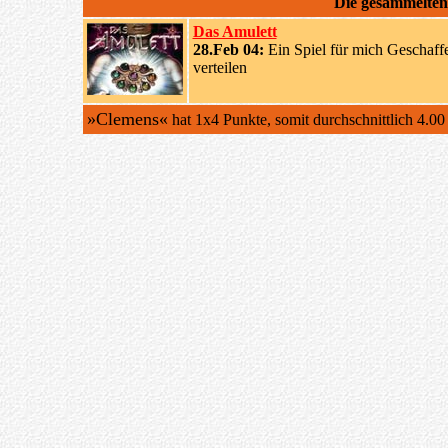
Die gesammelte
Das Amulett
28.Feb 04:
Ein Spiel für mich Geschaff
verteilen
»Clemens«
hat 1x4 Punkte, somit durchschnittlich 4.0