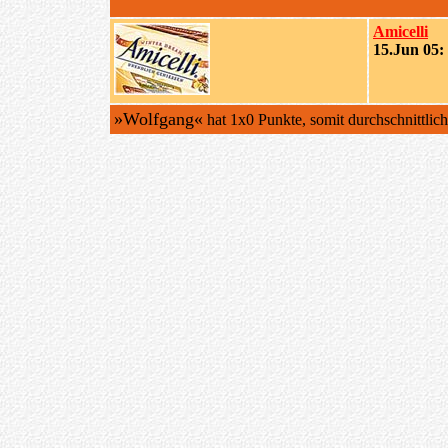
Amicelli
15.Jun 05:
»Wolfgang«
hat 1x0 Punkte, somit durchschnittlic