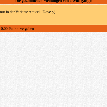
»Wolfgang«
Die gesammelten Meinungen von
nur in der Variante Amicelli Dove ;-)
h 0.00 Punkte vergeben