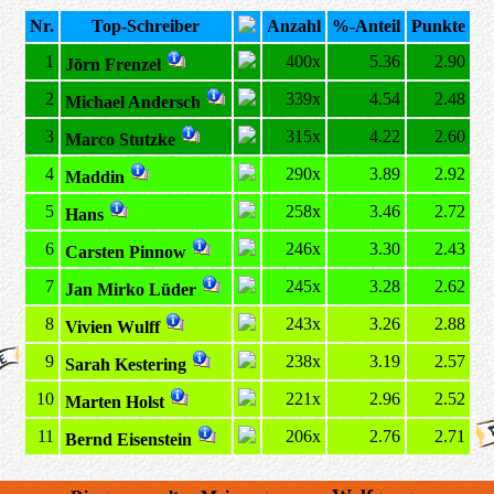
Nr.
Top-Schreiber
Anzahl
%-Anteil
Punkte
1
400x
5.36
2.90
Jörn Frenzel
2
339x
4.54
2.48
Michael Andersch
3
315x
4.22
2.60
Marco Stutzke
4
290x
3.89
2.92
Maddin
5
258x
3.46
2.72
Hans
6
246x
3.30
2.43
Carsten Pinnow
7
245x
3.28
2.62
Jan Mirko Lüder
8
243x
3.26
2.88
Vivien Wulff
9
238x
3.19
2.57
Sarah Kestering
10
221x
2.96
2.52
Marten Holst
11
206x
2.76
2.71
Bernd Eisenstein