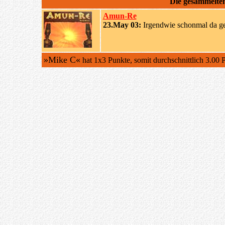
Die gesammelt
Amun-Re
23.May 03:
Irgendwie schonmal da ge
»Mike C«
hat 1x3 Punkte, somit durchschnittlich 3.00