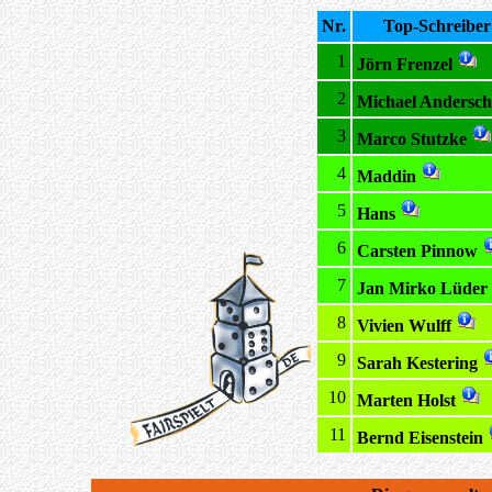
Nr.
Top-Schreiber
1
Jörn Frenzel
2
Michael Andersch
3
Marco Stutzke
4
Maddin
5
Hans
6
Carsten Pinnow
7
Jan Mirko Lüder
8
Vivien Wulff
9
Sarah Kestering
10
Marten Holst
11
Bernd Eisenstein