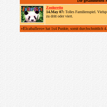
Die gesammelten
Zooloretto
14.May 07:
Tolles Familienspiel. Vielsp
zu dritt oder viert.
»Elcaballero«
hat 1x4 Punkte, somit durchschnittlich 