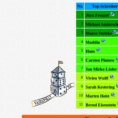
Nr.
Top-Schreiber
1
Jörn Frenzel
2
Michael Andersch
3
Marco Stutzke
4
Maddin
5
Hans
6
Carsten Pinnow
7
Jan Mirko Lüder
8
Vivien Wulff
9
Sarah Kestering
10
Marten Holst
11
Bernd Eisenstein