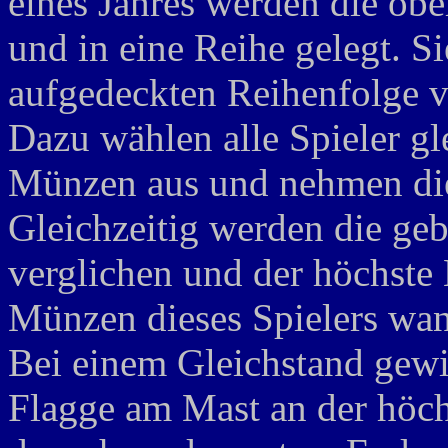
eines Jahres werden die obe
und in eine Reihe gelegt. S
aufgedeckten Reihenfolge ve
Dazu wählen alle Spieler gl
Münzen aus und nehmen die
Gleichzeitig werden die g
verglichen und der höchste B
Münzen dieses Spielers wan
Bei einem Gleichstand gewin
Flagge am Mast an der höchs