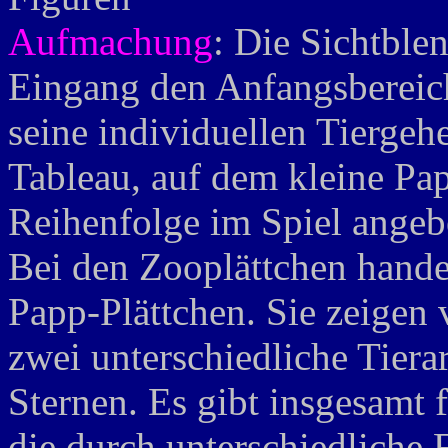
Aufmachung
: Die Sichtbl
Eingang den Anfangsbereich
seine individuellen Tiergeh
Tableau, auf dem kleine Pap
Reihenfolge im Spiel angeb
Bei den Zooplättchen hande
Papp-Plättchen. Sie zeigen
zwei unterschiedliche Tiera
Sternen. Es gibt insgesamt 
die durch unterschiedliche 