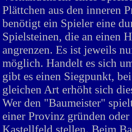
Plättchen aus den inneren 
benötigt ein Spieler eine d
Spielsteinen, die an einen 
angrenzen. Es ist jeweils n
möglich. Handelt es sich um 
gibt es einen Siegpunkt, be
gleichen Art erhöht sich die
Wer den "Baumeister" spielt
einer Provinz gründen oder e
Kastellfeld stellen. Beim B