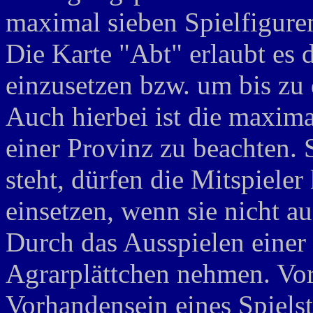
maximal sieben Spielfiguren
Die Karte "Abt" erlaubt es 
einzusetzen bzw. um bis zu 
Auch hierbei ist die maxim
einer Provinz zu beachten. 
steht, dürfen die Mitspieler
einsetzen, wenn sie nicht a
Durch das Ausspielen einer 
Agrarplättchen nehmen. Vora
Vorhandensein eines Spielst