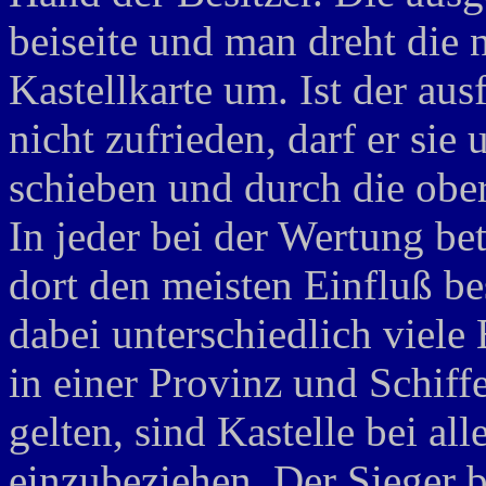
beiseite und man dreht die 
Kastellkarte um. Ist der aus
nicht zufrieden, darf er sie
schieben und durch die ober
In jeder bei der Wertung be
dort den meisten Einfluß be
dabei unterschiedlich viel
in einer Provinz und Schiff
gelten, sind Kastelle bei a
einzubeziehen. Der Sieger 