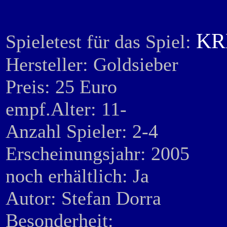
KR
Spieletest für das Spiel:
Hersteller: Goldsieber
Preis: 25 Euro
empf.Alter: 11-
Anzahl Spieler: 2-4
Erscheinungsjahr: 2005
noch erhältlich: Ja
Autor: Stefan Dorra
Besonderheit: