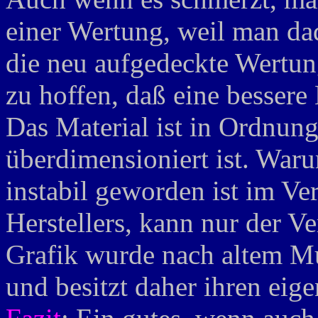
einer Wertung, weil man d
die neu aufgedeckte Wertun
zu hoffen, daß eine besser
Das Material ist in Ordnung
überdimensioniert ist. Waru
instabil geworden ist im Ver
Herstellers, kann nur der Ve
Grafik wurde nach altem Mu
und besitzt daher ihren eig