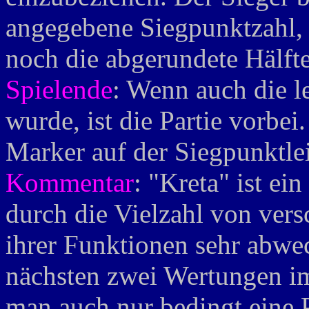
angegebene Siegpunktzahl, 
noch die abgerundete Hälfte
Spielende
: Wenn auch die le
wurde, ist die Partie vorbei
Marker auf der Siegpunktlei
Kommentar
: "Kreta" ist ei
durch die Vielzahl von ver
ihrer Funktionen sehr abwec
nächsten zwei Wertungen im
man auch nur bedingt eine 