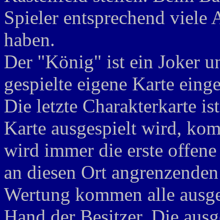
Spieler entsprechend viele 
haben.
Der "König" ist ein Joker un
gespielte eigene Karte eing
Die letzte Charakterkarte is
Karte ausgespielt wird, ko
wird immer die erste offene
an diesen Ort angrenzenden
Wertung kommen alle ausges
Hand der Besitzer. Die aus