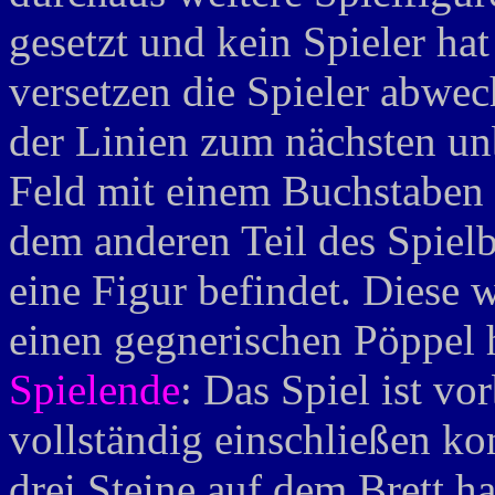
gesetzt und kein Spieler hat
versetzen die Spieler abwec
der Linien zum nächsten unb
Feld mit einem Buchstaben 
dem anderen Teil des Spielb
eine Figur befindet. Diese 
einen gegnerischen Pöppel 
Spielende
: Das Spiel ist vo
vollständig einschließen k
drei Steine auf dem Brett ha