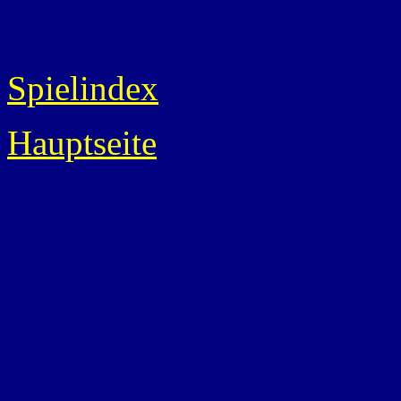
Spielindex
Hauptseite