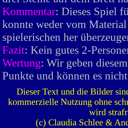
Kommentar
: Dieses Spiel f
konnte weder vom Materia
spielerischen her überzeuge
Fazit
: Kein gutes 2-Persone
Wertung
: Wir geben diesem
Punkte und können es nicht
Dieser Text und die Bilder sin
kommerzielle Nutzung ohne schr
wird strafr
(c) Claudia Schlee & An