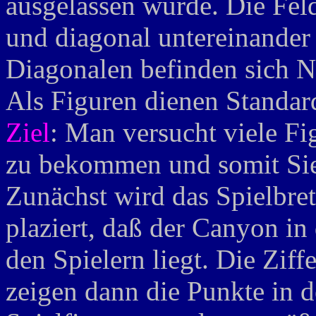
ausgelassen wurde. Die Feld
und diagonal untereinande
Diagonalen befinden sich 
Als Figuren dienen Standar
Ziel
: Man versucht viele Fi
zu bekommen und somit Sie
Zunächst wird das Spielbre
plaziert, daß der Canyon in
den Spielern liegt. Die Ziff
zeigen dann die Punkte in d