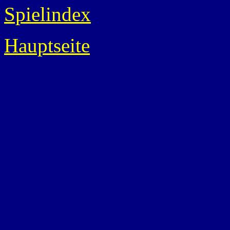
Spielindex
Hauptseite