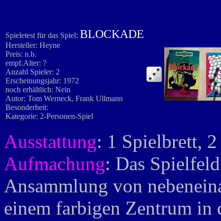
BLOCKADE
Spieletest für das Spiel:
Hersteller: Heyne
Preis: n.b.
empf.Alter: ?
Anzahl Spieler: 2
Erscheinungsjahr: 1972
noch erhältlich: Nein
Autor: Tom Werneck, Frank Ullmann
Besonderheit:
Kategorie: 2-Personen-Spiel
Ausstattung
: 1 Spielbrett, 
Aufmachung
: Das Spielfeld
Ansammlung von nebeneinan
einem farbigen Zentrum in d