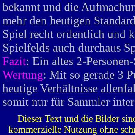
bekannt und die Aufmachung
mehr den heutigen Standard
Spiel recht ordentlich und
Spielfelds auch durchaus S
Fazit
: Ein altes 2-Personen
Wertung
: Mit so gerade 3 P
heutige Verhältnisse allenfa
somit nur für Sammler inter
Dieser Text und die Bilder sin
kommerzielle Nutzung ohne schr