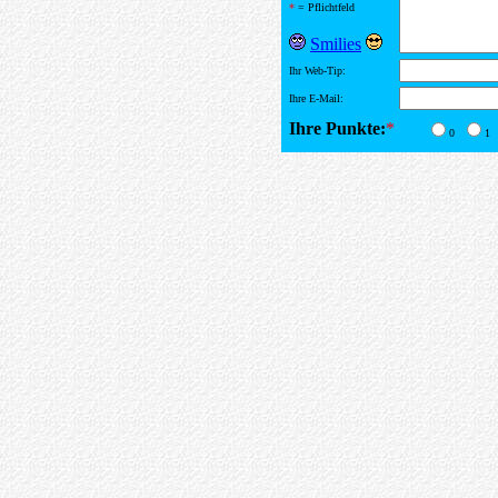
*
= Pflichtfeld
Smilies
Ihr Web-Tip:
Ihre E-Mail:
Ihre Punkte:
*
0
1