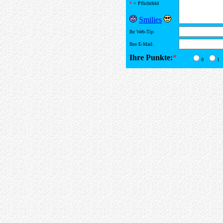
*
= Pflichtfeld
Smilies
Ihr Web-Tip:
Ihre E-Mail:
Ihre Punkte:
*
0
1