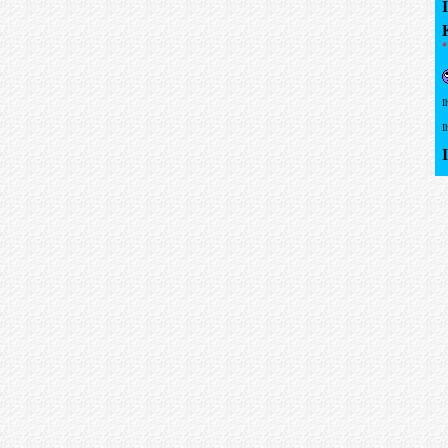
*
I
I