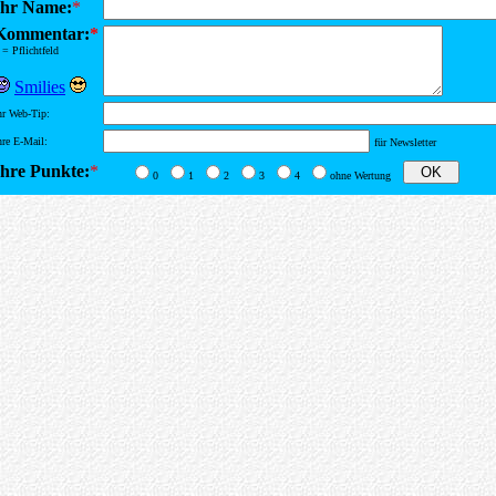
Ihr Name:
*
Kommentar:
*
= Pflichtfeld
Smilies
hr Web-Tip:
hre E-Mail:
für Newsletter
Ihre Punkte:
*
0
1
2
3
4
ohne Wertung