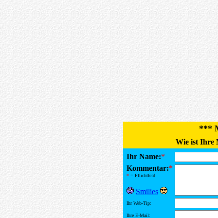
*** 
Wie ist Ihre
Ihr Name:
*
Kommentar:
*
*
= Pflichtfeld
Smilies
Ihr Web-Tip:
Ihre E-Mail: