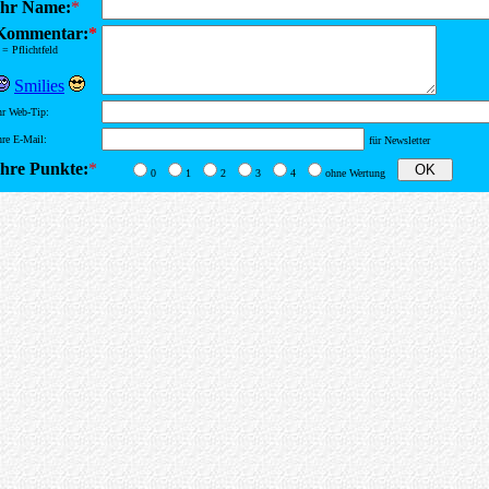
Ihr Name:
*
Kommentar:
*
= Pflichtfeld
Smilies
hr Web-Tip:
hre E-Mail:
für Newsletter
Ihre Punkte:
*
0
1
2
3
4
ohne Wertung