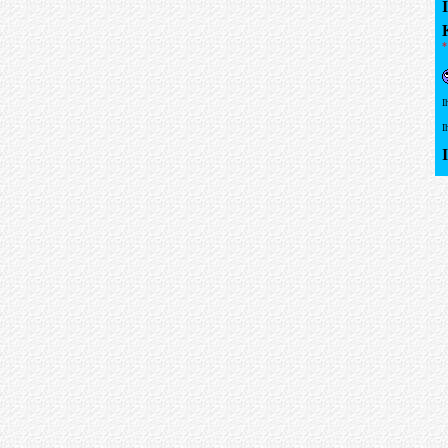
*
I
I