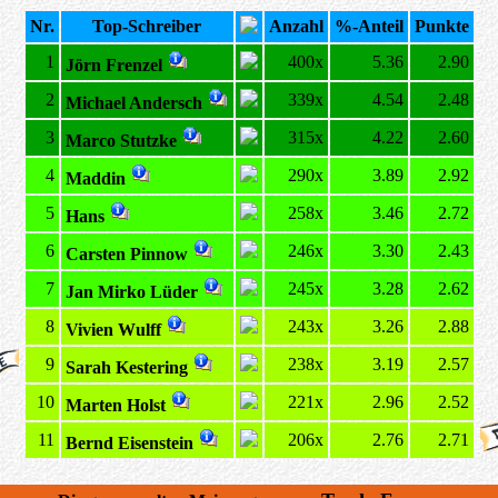
Nr.
Top-Schreiber
Anzahl
%-Anteil
Punkte
1
400x
5.36
2.90
Jörn Frenzel
2
339x
4.54
2.48
Michael Andersch
3
315x
4.22
2.60
Marco Stutzke
4
290x
3.89
2.92
Maddin
5
258x
3.46
2.72
Hans
6
246x
3.30
2.43
Carsten Pinnow
7
245x
3.28
2.62
Jan Mirko Lüder
8
243x
3.26
2.88
Vivien Wulff
9
238x
3.19
2.57
Sarah Kestering
10
221x
2.96
2.52
Marten Holst
11
206x
2.76
2.71
Bernd Eisenstein