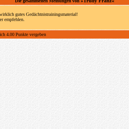
»Trudy Franz«
Die gesammelten Meinungen von
wirklich gutes Gedächtnistrainingsmaterial!
er empfehlen.
lich 4.00 Punkte vergeben