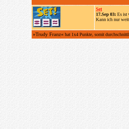
Set
17.Sep 03:
Es ist 
Kann ich nur weit
»Trudy Franz«
hat 1x4 Punkte, somit durchschnitt