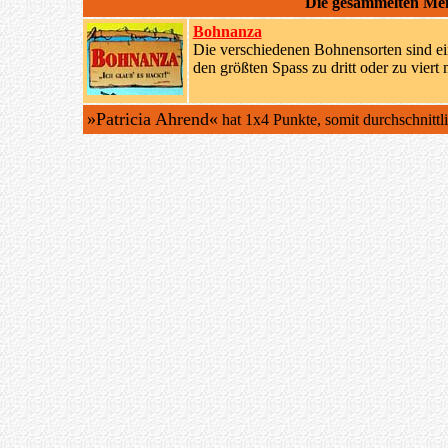
Die gesammelten Me
Bohnanza
Die verschiedenen Bohnensorten sind ein
den größten Spass zu dritt oder zu viert 
»Patricia Ahrend«
hat 1x4 Punkte, somit durchschnittl