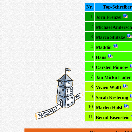
Nr.
Top-Schreiber
1
Jörn Frenzel
2
Michael Andersch
3
Marco Stutzke
4
Maddin
5
Hans
6
Carsten Pinnow
7
Jan Mirko Lüder
8
Vivien Wulff
9
Sarah Kestering
10
Marten Holst
11
Bernd Eisenstein