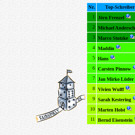
Nr.
Top-Schreiber
1
Jörn Frenzel
2
Michael Andersch
3
Marco Stutzke
4
Maddin
5
Hans
6
Carsten Pinnow
7
Jan Mirko Lüder
8
Vivien Wulff
9
Sarah Kestering
10
Marten Holst
11
Bernd Eisenstein